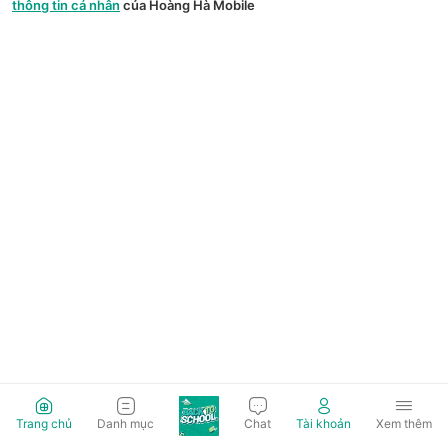
thông tin cá nhân
của Hoàng Hà Mobile
Trang chủ
Danh mục
Chat
Tài khoản
Xem thêm