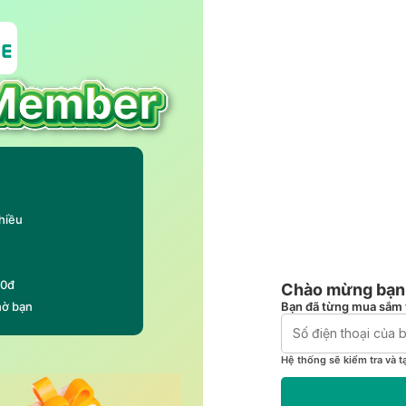
hiều
00đ
Chào mừng bạn 
Bạn đã từng mua sắm 
hờ bạn
Hệ thống sẽ kiểm tra và t