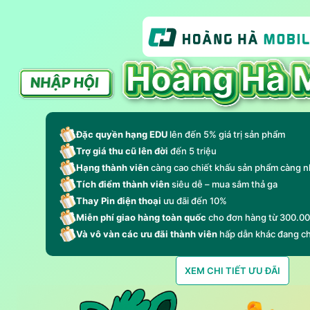
Đặc quyền hạng EDU
lên đến 5% giá trị sản phẩm
Trợ giá thu cũ lên đời
đến 5 triệu
Hạng thành viên
càng cao chiết khấu sản phẩm càng n
Tích điểm thành viên
siêu dễ – mua sắm thả ga
Thay Pin điện thoại
ưu đãi đến 10%
Miễn phí giao hàng toàn quốc
cho đơn hàng từ 300.0
Và vô vàn các ưu đãi thành viên
hấp dẫn khác đang c
XEM CHI TIẾT ƯU ĐÃI