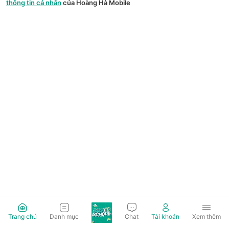
thông tin cá nhân
của Hoàng Hà Mobile
Trang chủ
Danh mục
Chat
Tài khoản
Xem thêm