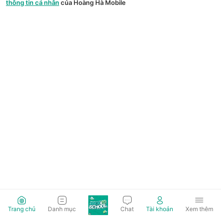
thông tin cá nhân
của Hoàng Hà Mobile
Trang chủ
Danh mục
Chat
Tài khoản
Xem thêm