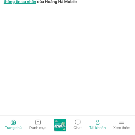
thông tin cá nhân
của Hoàng Hà Mobile
Trang chủ
Danh mục
Chat
Tài khoản
Xem thêm