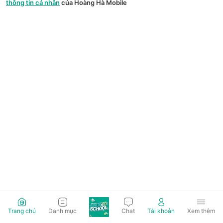
thông tin cá nhân
của Hoàng Hà Mobile
Trang chủ
Danh mục
Chat
Tài khoản
Xem thêm