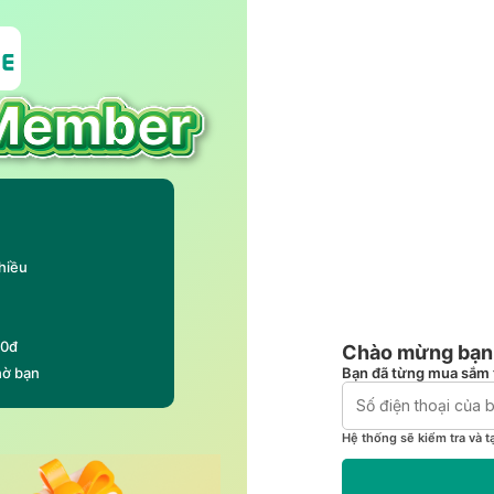
hiều
00đ
Chào mừng bạn 
Bạn đã từng mua sắm 
hờ bạn
Hệ thống sẽ kiểm tra và t