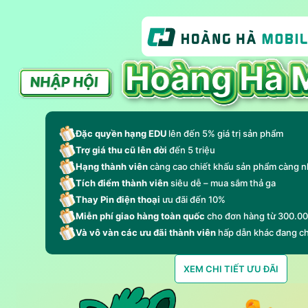
Đặc quyền hạng EDU
lên đến 5% giá trị sản phẩm
Trợ giá thu cũ lên đời
đến 5 triệu
Hạng thành viên
càng cao chiết khấu sản phẩm càng n
Tích điểm thành viên
siêu dễ – mua sắm thả ga
Thay Pin điện thoại
ưu đãi đến 10%
Miễn phí giao hàng toàn quốc
cho đơn hàng từ 300.0
Và vô vàn các ưu đãi thành viên
hấp dẫn khác đang c
XEM CHI TIẾT ƯU ĐÃI