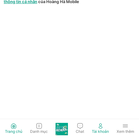
thông tin cá nhân
của Hoàng Hà Mobile
Trang chủ
Danh mục
Chat
Tài khoản
Xem thêm