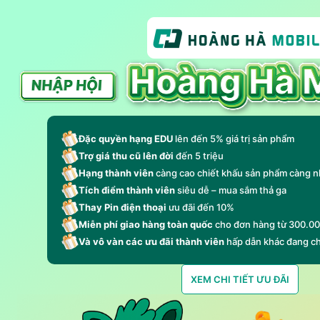
Đặc quyền hạng EDU
lên đến 5% giá trị sản phẩm
Trợ giá thu cũ lên đời
đến 5 triệu
Hạng thành viên
càng cao chiết khấu sản phẩm càng n
Tích điểm thành viên
siêu dễ – mua sắm thả ga
Thay Pin điện thoại
ưu đãi đến 10%
Miễn phí giao hàng toàn quốc
cho đơn hàng từ 300.0
Và vô vàn các ưu đãi thành viên
hấp dẫn khác đang c
XEM CHI TIẾT ƯU ĐÃI