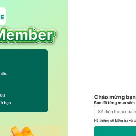
hiều
00đ
Chào mừng bạn 
Bạn đã từng mua sắm 
hờ bạn
Hệ thống sẽ kiểm tra và t