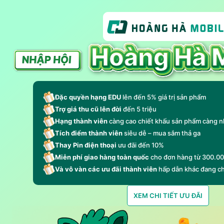
Đặc quyền hạng EDU
lên đến 5% giá trị sản phẩm
Trợ giá thu cũ lên đời
đến 5 triệu
Hạng thành viên
càng cao chiết khấu sản phẩm càng n
Tích điểm thành viên
siêu dễ – mua sắm thả ga
Thay Pin điện thoại
ưu đãi đến 10%
Miễn phí giao hàng toàn quốc
cho đơn hàng từ 300.0
Và vô vàn các ưu đãi thành viên
hấp dẫn khác đang c
XEM CHI TIẾT ƯU ĐÃI