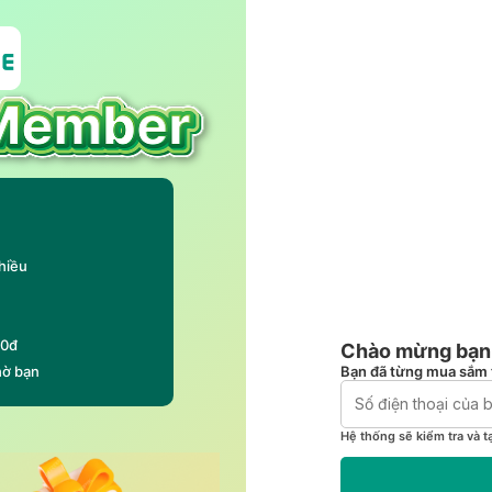
hiều
00đ
Chào mừng bạn 
Bạn đã từng mua sắm 
hờ bạn
Hệ thống sẽ kiểm tra và t