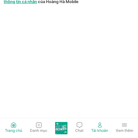
thông tin cá nhân
của Hoàng Hà Mobile
Trang chủ
Danh mục
Chat
Tài khoản
Xem thêm