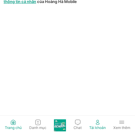
thông tin cá nhân
của Hoàng Hà Mobile
Trang chủ
Danh mục
Chat
Tài khoản
Xem thêm