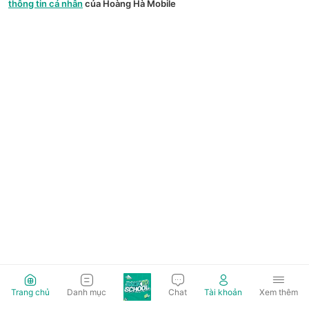
thông tin cá nhân
của Hoàng Hà Mobile
Trang chủ
Danh mục
Chat
Tài khoản
Xem thêm