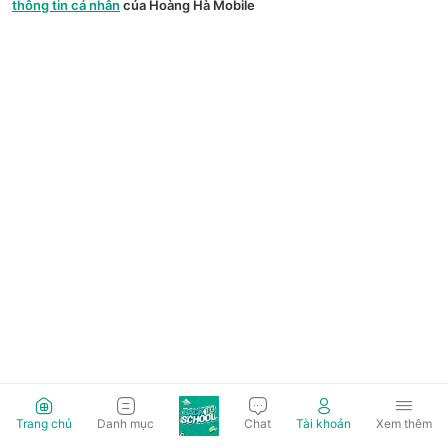
thông tin cá nhân
của Hoàng Hà Mobile
Trang chủ
Danh mục
Chat
Tài khoản
Xem thêm