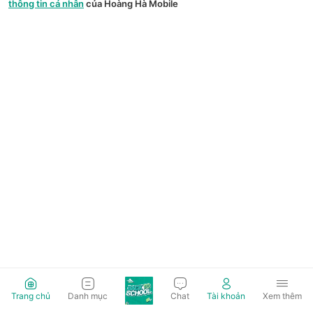
thông tin cá nhân
của Hoàng Hà Mobile
Trang chủ
Danh mục
Chat
Tài khoản
Xem thêm