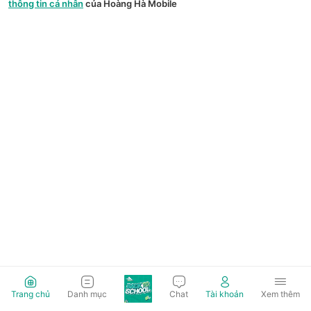
thông tin cá nhân
của Hoàng Hà Mobile
Trang chủ
Danh mục
Chat
Tài khoản
Xem thêm