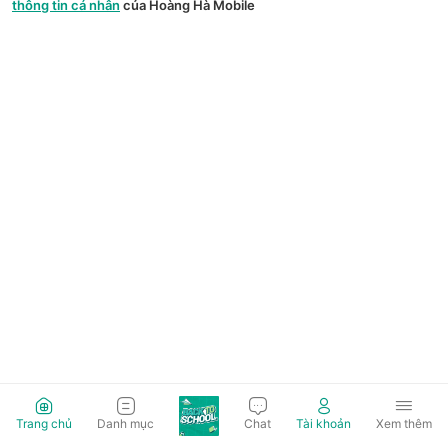
thông tin cá nhân
của Hoàng Hà Mobile
Trang chủ
Danh mục
Chat
Tài khoản
Xem thêm