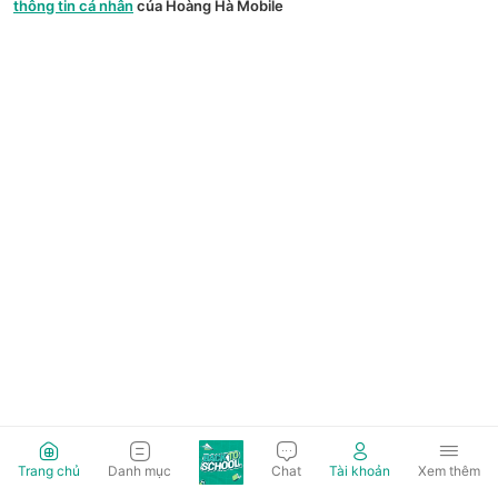
thông tin cá nhân
của Hoàng Hà Mobile
Trang chủ
Danh mục
Chat
Tài khoản
Xem thêm