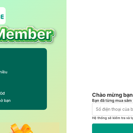
hiều
00đ
Chào mừng bạn 
Bạn đã từng mua sắm 
hờ bạn
Hệ thống sẽ kiểm tra và t