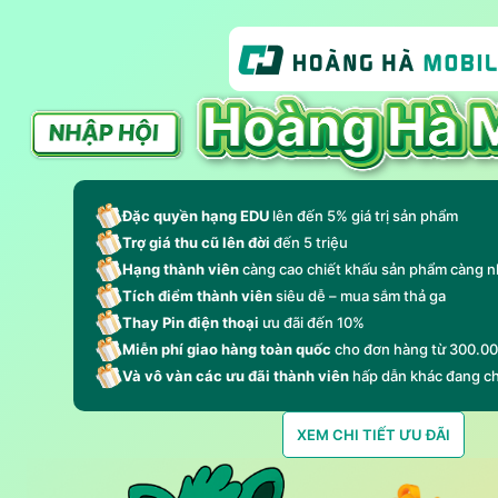
Đặc quyền hạng EDU
lên đến 5% giá trị sản phẩm
Trợ giá thu cũ lên đời
đến 5 triệu
Hạng thành viên
càng cao chiết khấu sản phẩm càng n
Tích điểm thành viên
siêu dễ – mua sắm thả ga
Thay Pin điện thoại
ưu đãi đến 10%
Miễn phí giao hàng toàn quốc
cho đơn hàng từ 300.0
Và vô vàn các ưu đãi thành viên
hấp dẫn khác đang c
XEM CHI TIẾT ƯU ĐÃI