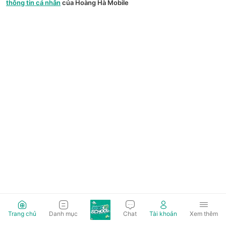
thông tin cá nhân
của Hoàng Hà Mobile
Trang chủ
Danh mục
Chat
Tài khoản
Xem thêm