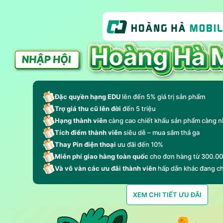
Đặc quyền hạng EDU
lên đến 5% giá trị sản phẩm
Trợ giá thu cũ lên đời
đến 5 triệu
Hạng thành viên
càng cao chiết khấu sản phẩm càng n
Tích điểm thành viên
siêu dễ – mua sắm thả ga
Thay Pin điện thoại
ưu đãi đến 10%
Miễn phí giao hàng toàn quốc
cho đơn hàng từ 300.0
Và vô vàn các ưu đãi thành viên
hấp dẫn khác đang c
XEM CHI TIẾT ƯU ĐÃI