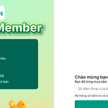
hiều
00đ
Chào mừng bạn 
Bạn đã từng mua sắm 
hờ bạn
Hệ thống sẽ kiểm tra và t