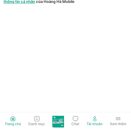
thông tin cá nhân
của Hoàng Hà Mobile
Trang chủ
Danh mục
Chat
Tài khoản
Xem thêm