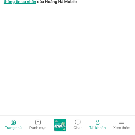
thông tin cá nhân
của Hoàng Hà Mobile
Trang chủ
Danh mục
Chat
Tài khoản
Xem thêm