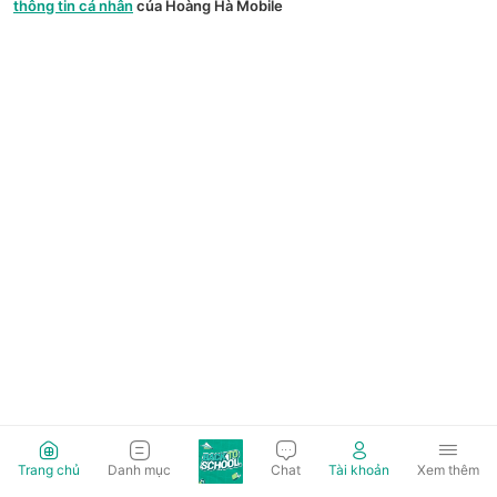
thông tin cá nhân
của Hoàng Hà Mobile
Trang chủ
Danh mục
Chat
Tài khoản
Xem thêm