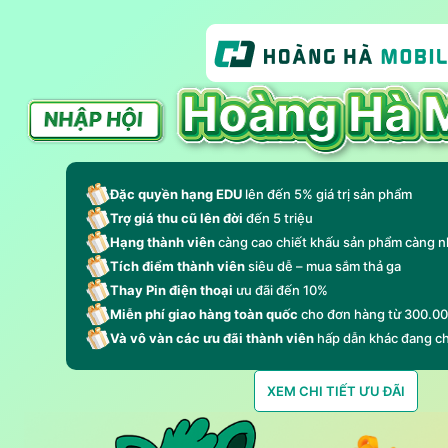
Đặc quyền hạng EDU
lên đến 5% giá trị sản phẩm
Trợ giá thu cũ lên đời
đến 5 triệu
Hạng thành viên
càng cao chiết khấu sản phẩm càng n
Tích điểm thành viên
siêu dễ – mua sắm thả ga
Thay Pin điện thoại
ưu đãi đến 10%
Miễn phí giao hàng toàn quốc
cho đơn hàng từ 300.0
Và vô vàn các ưu đãi thành viên
hấp dẫn khác đang c
XEM CHI TIẾT ƯU ĐÃI