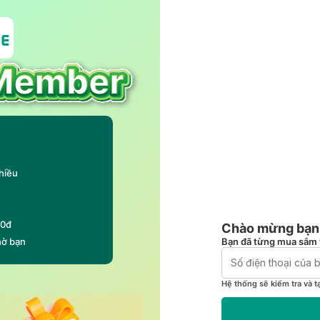
hiều
00đ
Chào mừng bạn 
Bạn đã từng mua sắm 
hờ bạn
Hệ thống sẽ kiểm tra và t