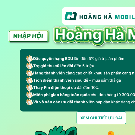
Đặc quyền hạng EDU
lên đến 5% giá trị sản phẩm
Trợ giá thu cũ lên đời
đến 5 triệu
Hạng thành viên
càng cao chiết khấu sản phẩm càng n
Tích điểm thành viên
siêu dễ – mua sắm thả ga
Thay Pin điện thoại
ưu đãi đến 10%
Miễn phí giao hàng toàn quốc
cho đơn hàng từ 300.0
Và vô vàn các ưu đãi thành viên
hấp dẫn khác đang c
XEM CHI TIẾT ƯU ĐÃI