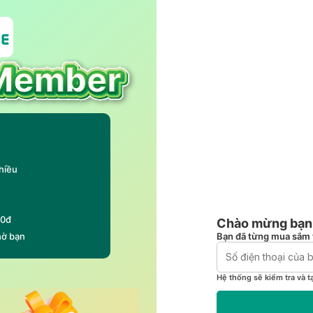
hiều
00đ
Chào mừng bạn 
Bạn đã từng mua sắm 
hờ bạn
Hệ thống sẽ kiểm tra và t