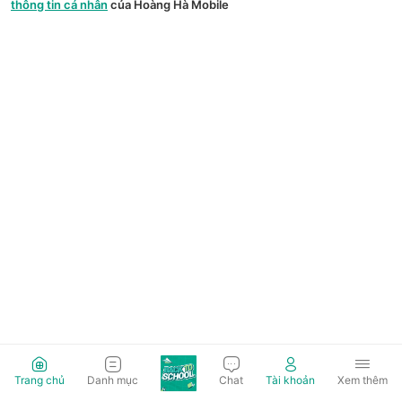
thông tin cá nhân
của Hoàng Hà Mobile
Trang chủ
Danh mục
Chat
Tài khoản
Xem thêm