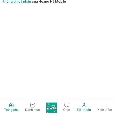
thông tin cá nhân
của Hoàng Hà Mobile
Trang chủ
Danh mục
Chat
Tài khoản
Xem thêm