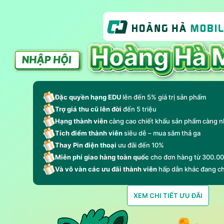
Đặc quyền hạng EDU
lên đến 5% giá trị sản phẩm
Trợ giá thu cũ lên đời
đến 5 triệu
Hạng thành viên
càng cao chiết khấu sản phẩm càng n
Tích điểm thành viên
siêu dễ – mua sắm thả ga
Thay Pin điện thoại
ưu đãi đến 10%
Miễn phí giao hàng toàn quốc
cho đơn hàng từ 300.0
Và vô vàn các ưu đãi thành viên
hấp dẫn khác đang c
XEM CHI TIẾT ƯU ĐÃI