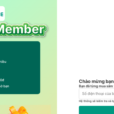
hiều
00đ
Chào mừng bạn 
Bạn đã từng mua sắm 
hờ bạn
Hệ thống sẽ kiểm tra và t