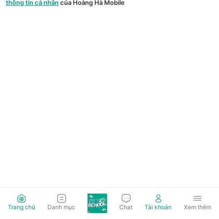
thông tin cá nhân
của Hoàng Hà Mobile
Trang chủ
Danh mục
Chat
Tài khoản
Xem thêm