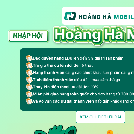
Đặc quyền hạng EDU
lên đến 5% giá trị sản phẩm
Trợ giá thu cũ lên đời
đến 5 triệu
Hạng thành viên
càng cao chiết khấu sản phẩm càng n
Tích điểm thành viên
siêu dễ – mua sắm thả ga
Thay Pin điện thoại
ưu đãi đến 10%
Miễn phí giao hàng toàn quốc
cho đơn hàng từ 300.0
Và vô vàn các ưu đãi thành viên
hấp dẫn khác đang c
XEM CHI TIẾT ƯU ĐÃI