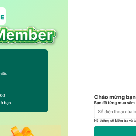
hiều
00đ
Chào mừng bạn 
Bạn đã từng mua sắm 
hờ bạn
Hệ thống sẽ kiểm tra và t