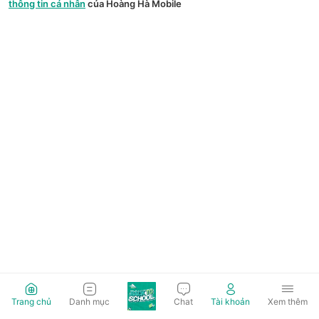
thông tin cá nhân
của Hoàng Hà Mobile
Trang chủ
Danh mục
Chat
Tài khoản
Xem thêm