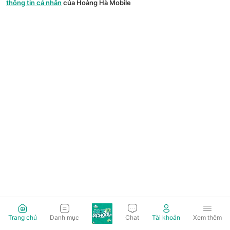
thông tin cá nhân
của Hoàng Hà Mobile
Trang chủ
Danh mục
Chat
Tài khoản
Xem thêm