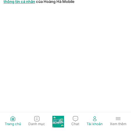
thông tin cá nhân
của Hoàng Hà Mobile
Trang chủ
Danh mục
Chat
Tài khoản
Xem thêm