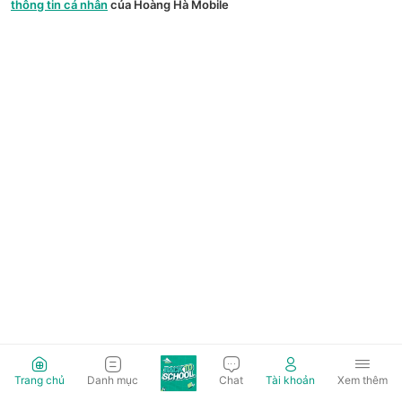
thông tin cá nhân
của Hoàng Hà Mobile
Trang chủ
Danh mục
Chat
Tài khoản
Xem thêm