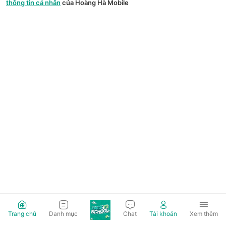
thông tin cá nhân
của Hoàng Hà Mobile
Trang chủ
Danh mục
Chat
Tài khoản
Xem thêm