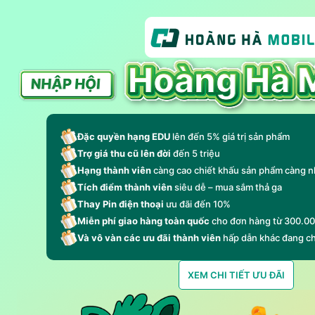
Đặc quyền hạng EDU
lên đến 5% giá trị sản phẩm
Trợ giá thu cũ lên đời
đến 5 triệu
Hạng thành viên
càng cao chiết khấu sản phẩm càng n
Tích điểm thành viên
siêu dễ – mua sắm thả ga
Thay Pin điện thoại
ưu đãi đến 10%
Miễn phí giao hàng toàn quốc
cho đơn hàng từ 300.0
Và vô vàn các ưu đãi thành viên
hấp dẫn khác đang c
XEM CHI TIẾT ƯU ĐÃI