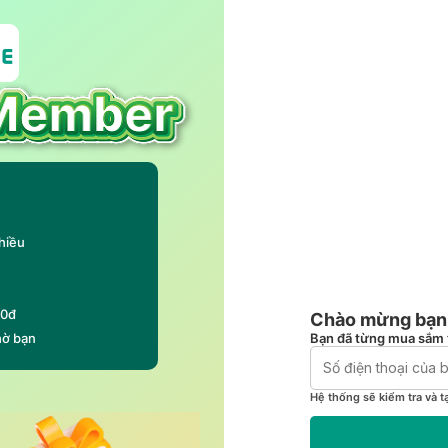
hiều
00đ
Chào mừng bạn 
Bạn đã từng mua sắm 
hờ bạn
Hệ thống sẽ kiểm tra và t