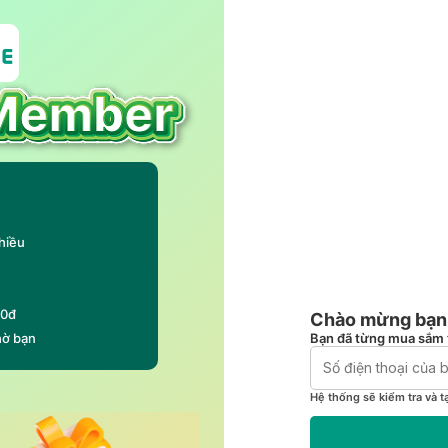
hiều
00đ
Chào mừng bạn 
Bạn đã từng mua sắm 
hờ bạn
Hệ thống sẽ kiểm tra và t