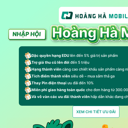
Đặc quyền hạng EDU
lên đến 5% giá trị sản phẩm
Trợ giá thu cũ lên đời
đến 5 triệu
Hạng thành viên
càng cao chiết khấu sản phẩm càng n
Tích điểm thành viên
siêu dễ – mua sắm thả ga
Thay Pin điện thoại
ưu đãi đến 10%
Miễn phí giao hàng toàn quốc
cho đơn hàng từ 300.0
Và vô vàn các ưu đãi thành viên
hấp dẫn khác đang c
XEM CHI TIẾT ƯU ĐÃI