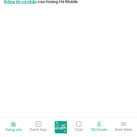
thông tin cá nhân
của Hoàng Hà Mobile
Trang chủ
Danh mục
Chat
Tài khoản
Xem thêm