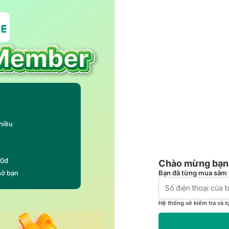
hiều
00đ
Chào mừng bạn 
Bạn đã từng mua sắm 
hờ bạn
Hệ thống sẽ kiểm tra và t