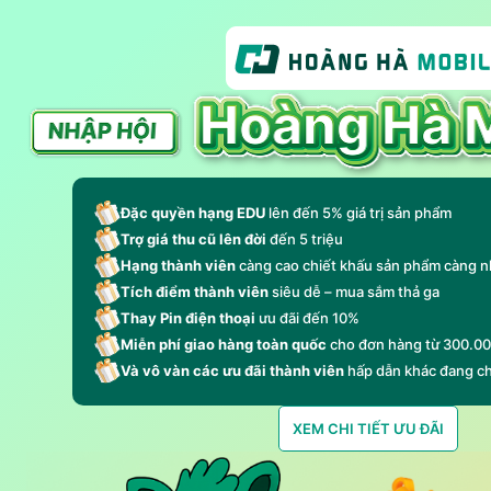
Đặc quyền hạng EDU
lên đến 5% giá trị sản phẩm
Trợ giá thu cũ lên đời
đến 5 triệu
Hạng thành viên
càng cao chiết khấu sản phẩm càng n
Tích điểm thành viên
siêu dễ – mua sắm thả ga
Thay Pin điện thoại
ưu đãi đến 10%
Miễn phí giao hàng toàn quốc
cho đơn hàng từ 300.0
Và vô vàn các ưu đãi thành viên
hấp dẫn khác đang c
XEM CHI TIẾT ƯU ĐÃI