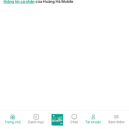
thông tin cá nhân
của Hoàng Hà Mobile
Trang chủ
Danh mục
Chat
Tài khoản
Xem thêm