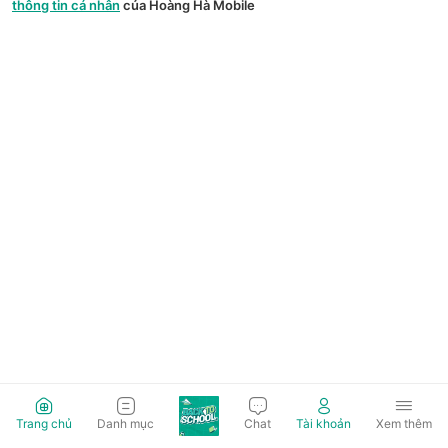
thông tin cá nhân
của Hoàng Hà Mobile
Trang chủ
Danh mục
Chat
Tài khoản
Xem thêm