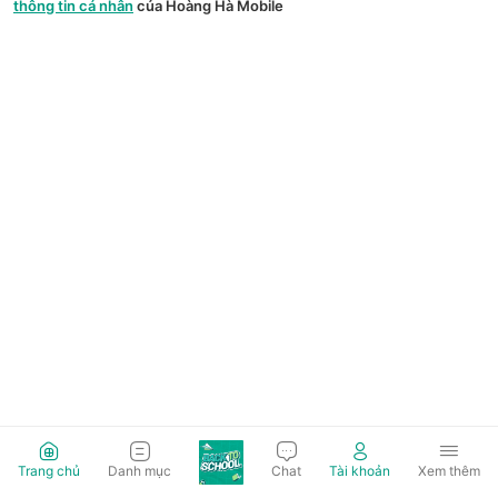
thông tin cá nhân
của Hoàng Hà Mobile
Trang chủ
Danh mục
Chat
Tài khoản
Xem thêm