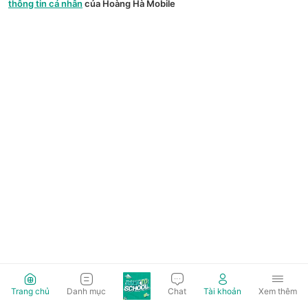
thông tin cá nhân
của Hoàng Hà Mobile
Trang chủ
Danh mục
Chat
Tài khoản
Xem thêm