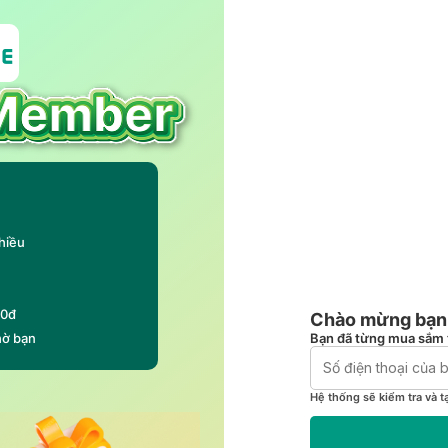
hiều
00đ
Chào mừng bạn 
Bạn đã từng mua sắm 
hờ bạn
Hệ thống sẽ kiểm tra và t