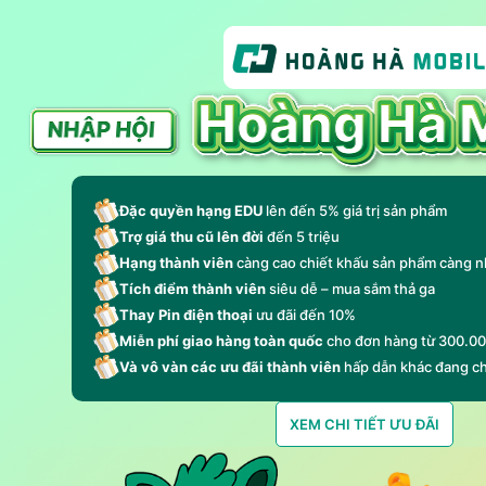
Đặc quyền hạng EDU
lên đến 5% giá trị sản phẩm
Trợ giá thu cũ lên đời
đến 5 triệu
Hạng thành viên
càng cao chiết khấu sản phẩm càng n
Tích điểm thành viên
siêu dễ – mua sắm thả ga
Thay Pin điện thoại
ưu đãi đến 10%
Miễn phí giao hàng toàn quốc
cho đơn hàng từ 300.0
Và vô vàn các ưu đãi thành viên
hấp dẫn khác đang c
XEM CHI TIẾT ƯU ĐÃI