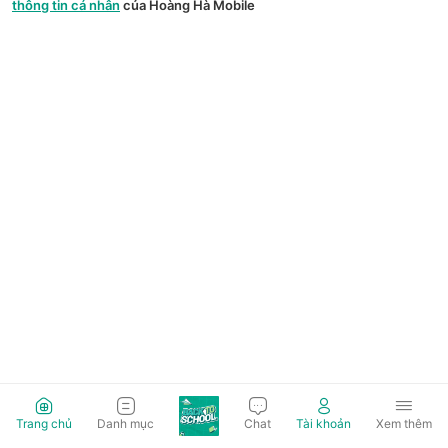
thông tin cá nhân
của Hoàng Hà Mobile
Trang chủ
Danh mục
Chat
Tài khoản
Xem thêm