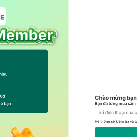
hiều
00đ
Chào mừng bạn 
Bạn đã từng mua sắm 
hờ bạn
Hệ thống sẽ kiểm tra và t