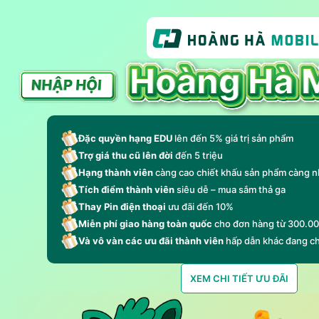
Đặc quyền hạng EDU
lên đến 5% giá trị sản phẩm
Trợ giá thu cũ lên đời
đến 5 triệu
Hạng thành viên
càng cao chiết khấu sản phẩm càng n
Tích điểm thành viên
siêu dễ – mua sắm thả ga
Thay Pin điện thoại
ưu đãi đến 10%
Miễn phí giao hàng toàn quốc
cho đơn hàng từ 300.0
Và vô vàn các ưu đãi thành viên
hấp dẫn khác đang c
XEM CHI TIẾT ƯU ĐÃI