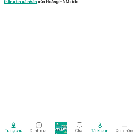
thông tin cá nhân
của Hoàng Hà Mobile
Trang chủ
Danh mục
Chat
Tài khoản
Xem thêm