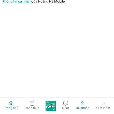
thông tin cá nhân
của Hoàng Hà Mobile
Trang chủ
Danh mục
Chat
Tài khoản
Xem thêm