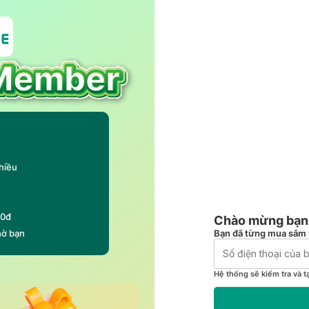
hiều
00đ
Chào mừng bạn 
Bạn đã từng mua sắm 
hờ bạn
Hệ thống sẽ kiểm tra và t