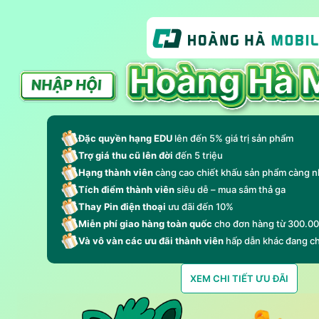
Đặc quyền hạng EDU
lên đến 5% giá trị sản phẩm
Trợ giá thu cũ lên đời
đến 5 triệu
Hạng thành viên
càng cao chiết khấu sản phẩm càng n
Tích điểm thành viên
siêu dễ – mua sắm thả ga
Thay Pin điện thoại
ưu đãi đến 10%
Miễn phí giao hàng toàn quốc
cho đơn hàng từ 300.0
Và vô vàn các ưu đãi thành viên
hấp dẫn khác đang c
XEM CHI TIẾT ƯU ĐÃI